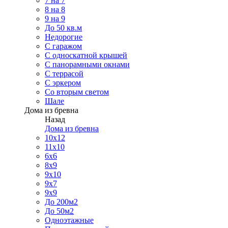
7 на 7
8 на 8
9 на 9
До 50 кв.м
Недорогие
С гаражом
С односкатной крышей
С панорамными окнами
С террасой
С эркером
Со вторым светом
Шале
Дома из бревна
Назад
Дома из бревна
10х12
11х10
6х6
8х9
9х10
9х7
9х9
До 200м2
До 50м2
Одноэтажные