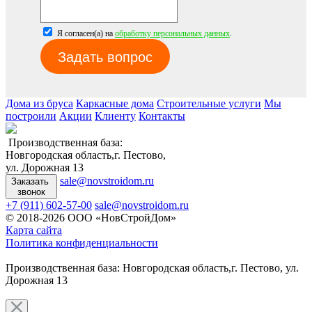
Я согласен(а) на
обработку персональных данных
.
Задать вопрос
Дома из бруса
Каркасные дома
Строительные услуги
Мы
построили
Акции
Клиенту
Контакты
Производственная база:
Новгородская область,г. Пестово,
ул. Дорожная 13
sale@novstroidom.ru
Заказать
звонок
+7 (911) 602-57-00
sale@novstroidom.ru
© 2018-2026 ООО «НовСтройДом»
Карта сайта
Политика конфиденциальности
Производственная база: Новгородская область,г. Пестово, ул.
Дорожная 13