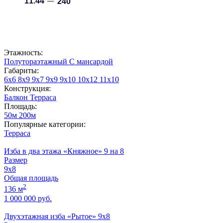
Этажность:
Полутораэтажный
С мансардой
Габариты:
6х6
8х9
9х7
9х9
9х10
10x12
11x10
Конструкция:
Балкон
Терраса
Площадь:
50м
200м
Популярные категории:
Терраса
Изба в два этажа «Княжное» 9 на 8
Размер
9x8
Общая площадь
2
136 м
1 000 000 руб.
Двухэтажная изба «Рытое» 9х8