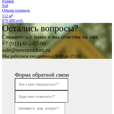
Размер
9x8
Общая площадь
2
112 м
870 000 руб.
Остались вопросы?
Свяжитесь с нами и мы ответим на них
+7 (911) 602-57-00
sale@novstroidom.ru
Мы работаем ежедневно с 9:00 до 21:00
Форма обратной связи